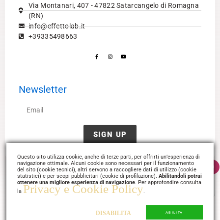
Via Montanari, 407 - 47822 Satarcangelo di Romagna
(RN)
info@effettolab.it
+39335498663
Facebook-
Instagram
Youtube
f
Newsletter
Email
SIGN UP
Questo sito utilizza cookie, anche di terze parti, per offrirti un’esperienza di
navigazione ottimale. Alcuni cookie sono necessari per il funzionamento
0
del sito (cookie tecnici), altri servono a raccogliere dati di utilizzo (cookie
statistici) e per scopi pubblicitari (cookie di profilazione).
Abilitandoli potrai
Termini
Disclaimer
Privacy
ottenere una migliore esperienza di navigazione
. Per approfondire consulta
Privacy e Cookie Policy
la
.
DISABILITA
ABILITA