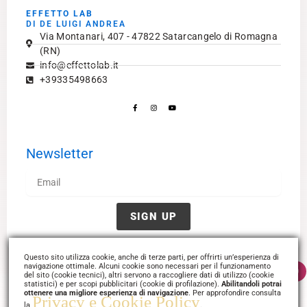
EFFETTO LAB
DI DE LUIGI ANDREA
Via Montanari, 407 - 47822 Satarcangelo di Romagna
(RN)
info@effettolab.it
+39335498663
Facebook-
Instagram
Youtube
f
Newsletter
Email
SIGN UP
Questo sito utilizza cookie, anche di terze parti, per offrirti un’esperienza di
navigazione ottimale. Alcuni cookie sono necessari per il funzionamento
0
del sito (cookie tecnici), altri servono a raccogliere dati di utilizzo (cookie
Termini
Disclaimer
Privacy
statistici) e per scopi pubblicitari (cookie di profilazione).
Abilitandoli potrai
ottenere una migliore esperienza di navigazione
. Per approfondire consulta
Privacy e Cookie Policy
la
.