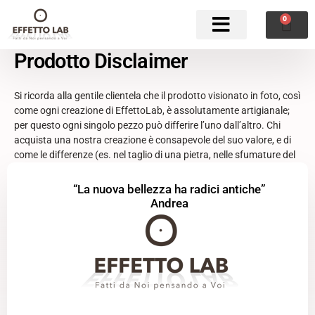
Vai
al
0
CAR
contenuto
Prodotto Disclaimer
Si ricorda alla gentile clientela che il prodotto visionato in foto, così
come ogni creazione di EffettoLab, è assolutamente artigianale;
per questo ogni singolo pezzo può differire l’uno dall’altro. Chi
acquista una nostra creazione è consapevole del suo valore, e di
come le differenze (es. nel taglio di una pietra, nelle sfumature del
colore o nella piegatura di un metallo) non siano “imperfezioni”,
ma caratteristiche che ne determinano l’unicità.
“La nuova bellezza ha radici antiche”
Andrea