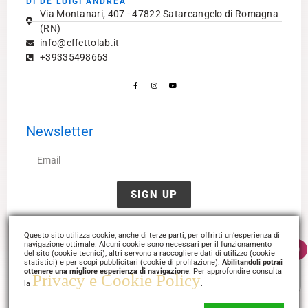
DI DE LUIGI ANDREA
Via Montanari, 407 - 47822 Satarcangelo di Romagna
(RN)
info@effettolab.it
+39335498663
Facebook-
Instagram
Youtube
f
Newsletter
Email
SIGN UP
Questo sito utilizza cookie, anche di terze parti, per offrirti un’esperienza di
navigazione ottimale. Alcuni cookie sono necessari per il funzionamento
0
del sito (cookie tecnici), altri servono a raccogliere dati di utilizzo (cookie
Termini
Disclaimer
Privacy
statistici) e per scopi pubblicitari (cookie di profilazione).
Abilitandoli potrai
ottenere una migliore esperienza di navigazione
. Per approfondire consulta
Privacy e Cookie Policy
la
.