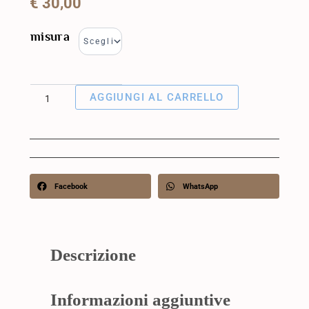
€
30,00
Cuore
misura
di
Zampa
quantità
AGGIUNGI AL CARRELLO
Facebook
WhatsApp
Descrizione
Informazioni aggiuntive