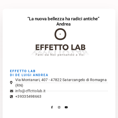
“La nuova bellezza ha radici antiche”
Andrea
EFFETTO LAB
DI DE LUIGI ANDREA
Via Montanari, 407 - 47822 Satarcangelo di Romagna
(RN)
info@effettolab.it
+39335498663
Facebook-
Instagram
Youtube
f