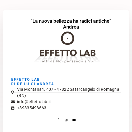
“La nuova bellezza ha radici antiche”
Andrea
EFFETTO LAB
DI DE LUIGI ANDREA
Via Montanari, 407 - 47822 Satarcangelo di Romagna
(RN)
info@effettolab.it
+39335498663
Facebook-
Instagram
Youtube
f